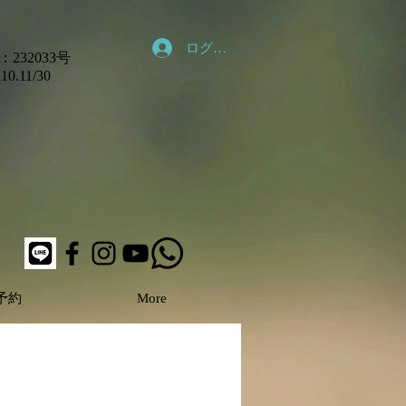
ログイン
232033号
11/30
予約
More