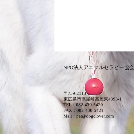
NPO法人アニマルセラピー協
〒739-2113
東広島市高屋町高屋東4393-1
​​TEL：
082-430-5420
FAX：082-430-5421
​Mail：​
pet@dogclover.com