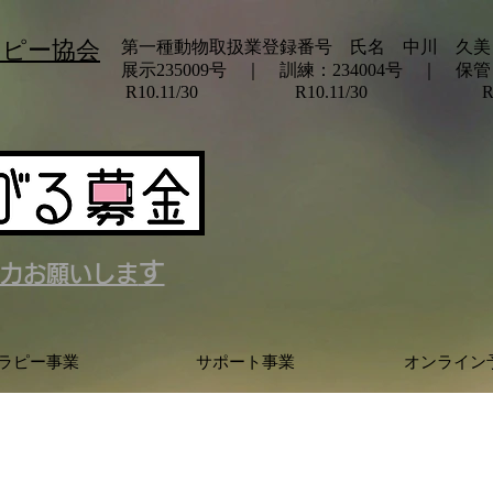
ラピー協会
第一種動物取扱業登録番号 氏名 中川 久美
展示235009号 ｜ 訓練：234004号 ｜ 保管：
​ R10.11/30 R10.11/30 R10.
す
力お願いしま
ラピー事業
サポート事業
オンライン