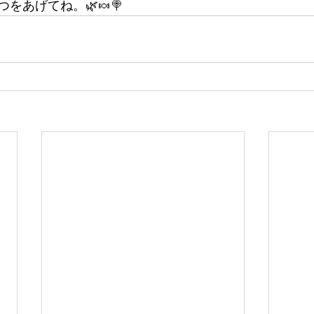
をあげてね。🌿🍬🍭