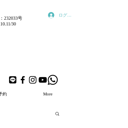
ログイン
232033号
11/30
予約
More