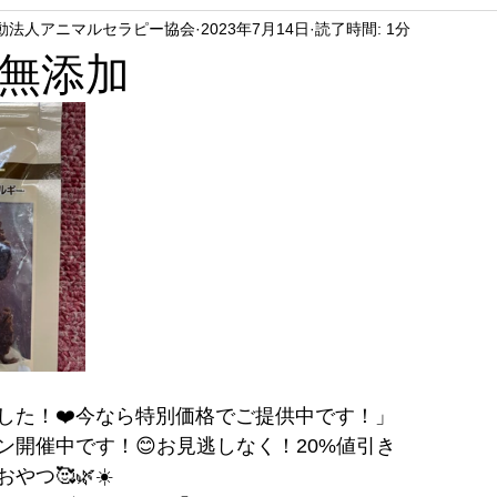
動法人アニマルセラピー協会
2023年7月14日
読了時間: 1分
無添加
した！❤️今なら特別価格でご提供中です！」
ン開催中です！😊お見逃しなく！20%値引き　
つ🥰🌿☀️