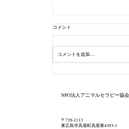
セラピー犬
コメント
基本訓練ができていること 1.座
れ 2.伏せ 3.待て 4.おいで 5.横に
ついて歩く（ヒール） 6.アイコ
コメントを追加…
ンタクト これらが安定してでき
る セラピで基本的に教えている
事はどこでも上記のことができる
と目標に教えています。 なぜ訓
練が必要かとよく言われますが、
高齢者の方は、足が安定している
NPO法人アニマルセラピー協
わけではないし、もちろん怖い方
もいらっしゃいます。 なので、
指示に従えると言う事は基本中の
基本だと思っています。
〒739-2113
東広島市高屋町高屋東4393-1