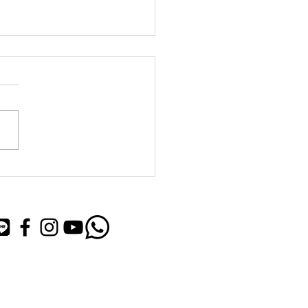
ル4
26日東広島近辺は、災害レベ
がでています。皆様気をつけ
さい。 ペットの避難場所に
ています。 是非、ご活用く
い。