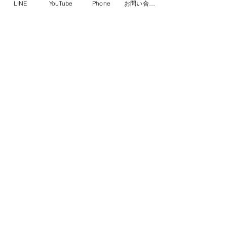
LINE
YouTube
Phone
お問い合わせフォーム
レベル4
6月26日東広島近
レベル4がでてい
コメント
海斗くん
気をつけて下さい
避難場所になって
非、ご活用くださ
コメントを追加…
NPO法人アニマルセラピー協会
〒739-2113
東広島市高屋町高屋東4393-1
​​TEL：
082-430-5420