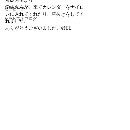
広島大学より
学生さんが、来てカレンダーをナイロ
セラピー犬
ンに入れてくれたり、草抜きをしてく
セラピストブログ
れました。
ありがとうございました。😊🙇‍♀️