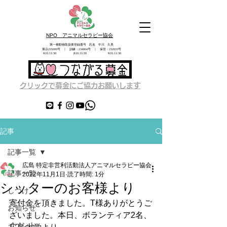
NPO アニマルセラピー協会
第一種動物取扱業登録番号 氏名 中川 久美
展示235009号 ｜ 訓練：234004号 ｜ 保管：232033号
​ R10.11/30 R10.11/30 R10.11/30
す
クリックで募金にご協力お願いしま
記事
記事一覧
広島 特定非営利活動法人アニマルセラピー協会
記事一覧
2022年11月1日
読了時間: 1分
シッターのお客様より
しつけ
寄付金を頂きました。T様ありがとうご
お知らせ
ざいました。本日、ボランティア2名、
イベント