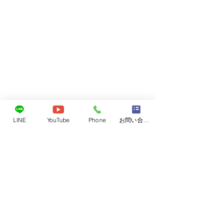
LINE
YouTube
Phone
お問い合わせフォーム
レベル4
6月26日東広島近
レベル4がでてい
コメント
海斗くん
気をつけて下さい
避難場所になって
非、ご活用くださ
コメントを追加…