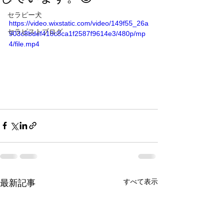
セラピー犬
https://video.wixstatic.com/video/149f55_26a
セラピストブログ
903c8bdef418c8ca1f2587f9614e3/480p/mp
4/file.mp4
すべて表示
最新記事