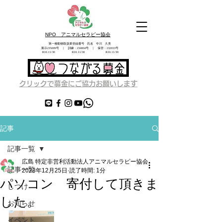
NPO アニマルセラピー協会
第一種動物取扱業登録番号 氏名 中川 久美
展示235009号 ｜ 訓練：234004号 ｜ 保管：232033号
​ R10.11/30 R10.11/30 R10.11/30
す
クリックで募金にご協力お願いしま
記事
記事一覧
広島 特定非営利活動法人アニマルセラピー協会
記事一覧
2023年12月25日
読了時間: 1分
パソコン 寄付して頂きま
しつけ
した。
お知らせ
イベント