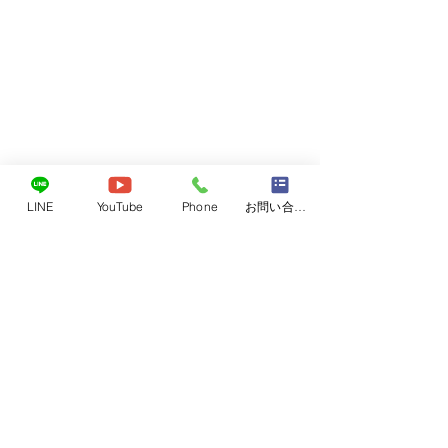
LINE
YouTube
Phone
お問い合わせフォーム
レベル4
6月26日東広島近
レベル4がでてい
コメント
海斗くん
気をつけて下さい
避難場所になって
非、ご活用くださ
コメントを追加…