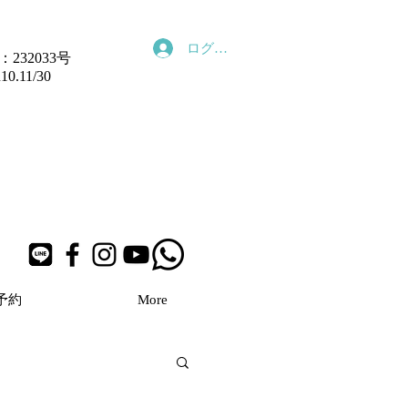
ログイン
232033号
11/30
予約
More