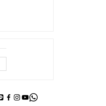
ル4
26日東広島近辺は、災害レベ
がでています。皆様気をつけ
さい。 ペットの避難場所に
ています。 是非、ご活用く
い。