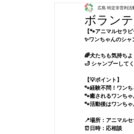
広島 特定非営利活
ボランテ
【🐾アニマルセラピー協
✨ワンちゃんのシャ
🌈犬たちも気持ち
🛁 シャンプーして
【💡ポイント】
🐾経験不問！ワン
🐾癒されるワンちゃ
🐾活動後はワンち
📍場所：アニマル
⏰日時：応相談