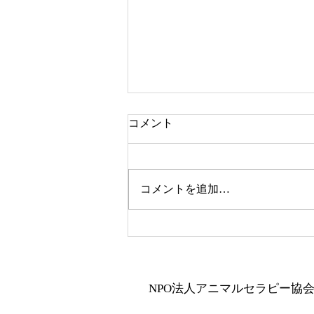
セラピー犬
コメント
基本訓練ができていること 1.座
れ 2.伏せ 3.待て 4.おいで 5.横に
ついて歩く（ヒール） 6.アイコ
コメントを追加…
ンタクト これらが安定してでき
る セラピで基本的に教えている
事はどこでも上記のことができる
と目標に教えています。 なぜ訓
練が必要かとよく言われますが、
高齢者の方は、足が安定している
NPO法人アニマルセラピー協
わけではないし、もちろん怖い方
もいらっしゃいます。 なので、