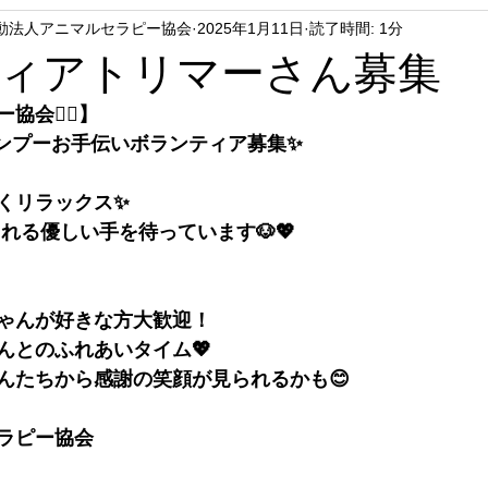
動法人アニマルセラピー協会
2025年1月11日
読了時間: 1分
ィアトリマーさん募集
会🐕‍🦺】
ンプーお手伝いボランティア募集✨
よくリラックス✨
くれる優しい手を待っています🐶💖
ちゃんが好きな方大歓迎！
んとのふれあいタイム💖
ゃんたちから感謝の笑顔が見られるかも😊
セラピー協会