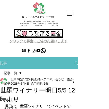
NPO アニマルセラピー協会
第一種動物取扱業登録番号 氏名 中川 久美
展示235009号 ｜ 訓練：234004号 ｜ 保管：232033号
​ R10.11/30 R10.11/30 R10.11/30
す
クリックで募金にご協力お願いしま
記事
記事一覧
広島 特定非営利活動法人アニマルセラピー協会
記事一覧
2023年5月4日
読了時間: 1分
世羅ワイナリー明日5/5 12
しつけ
時より
お知らせ
明日は、世羅ワイナリーでイベントで
イベント