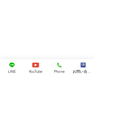
LINE
YouTube
Phone
お問い合わせフォーム
レベル4
6月26日東広島近
レベル4がでてい
コメント
海斗くん
気をつけて下さい
避難場所になって
非、ご活用くださ
コメントを追加…