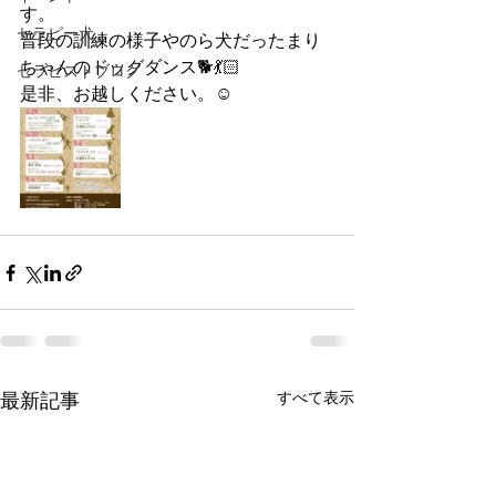
す。
セラピー犬
普段の訓練の様子やのら犬だったまり
ちゃんのドッグダンス🐕💃🏻
セラピストブログ
是非、お越しください。☺️
すべて表示
最新記事