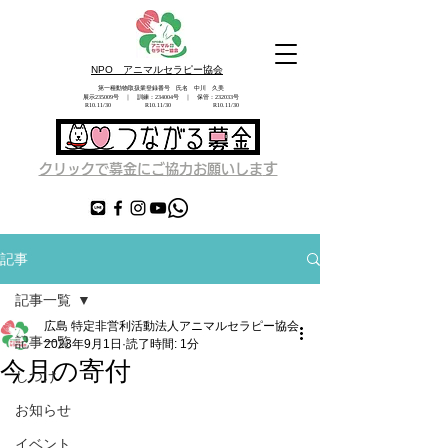
NPO アニマルセラピー協会
第一種動物取扱業登録番号 氏名 中川 久美
展示235009号 ｜ 訓練：234004号 ｜ 保管：232033号
​ R10.11/30 R10.11/30 R10.11/30
す
クリックで募金にご協力お願いしま
記事
記事一覧
広島 特定非営利活動法人アニマルセラピー協会
記事一覧
2023年9月1日
読了時間: 1分
今月の寄付
しつけ
お知らせ
イベント