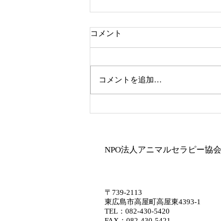
セラピー犬
コメント
基本訓練ができていること 1.座
れ 2.伏せ 3.待て 4.おいで 5.横に
ついて歩く（ヒール） 6.アイコ
コメントを追加…
ンタクト これらが安定してでき
る セラピで基本的に教えている
事はどこでも上記のことができる
と目標に教えています。 なぜ訓
練が必要かとよく言われますが、
高齢者の方は、足が安定している
NPO法人アニマルセラピー協
わけではないし、もちろん怖い方
もいらっしゃいます。 なので、
指示に従えると言う事は基本中の
基本だと思っています。
〒739-2113
東広島市高屋町高屋東4393-1
​​TEL：
082-430-5420
FAX：082-430-5421