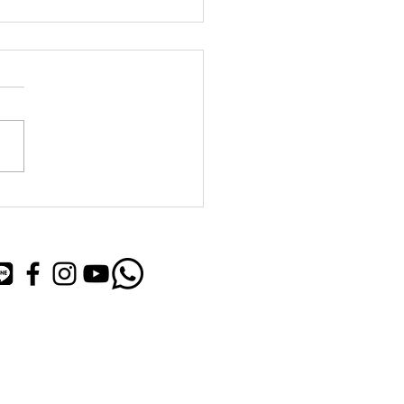
ル4
26日東広島近辺は、災害レベ
がでています。皆様気をつけ
さい。 ペットの避難場所に
ています。 是非、ご活用く
い。