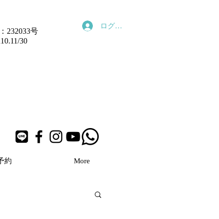
ログイン
232033号
11/30
予約
More