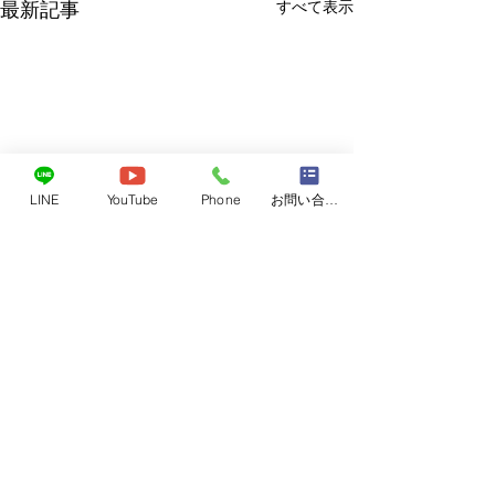
すべて表示
最新記事
LINE
YouTube
Phone
お問い合わせフォーム
レベル4
6月26日東広島近
レベル4がでてい
コメント
海斗くん
気をつけて下さい