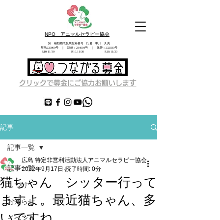
NPO アニマルセラピー協会
第一種動物取扱業登録番号 氏名 中川 久美
展示235009号 ｜ 訓練：234004号 ｜ 保管：232033号
​ R10.11/30 R10.11/30 R10.11/30
す
クリックで募金にご協力お願いしま
記事
記事一覧
広島 特定非営利活動法人アニマルセラピー協会
記事一覧
2022年9月17日
読了時間: 0分
猫ちゃん シッター行って
しつけ
ますよ。最近猫ちゃん、多
お知らせ
いですね。
イベント