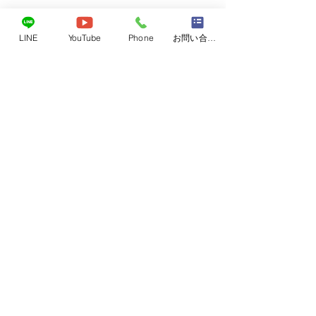
LINE
YouTube
Phone
お問い合わせフォーム
レベル4
6月26日東広島近
レベル4がでてい
コメント
海斗くん
気をつけて下さい
避難場所になって
非、ご活用くださ
コメントを追加…
NPO法人アニマルセラピー協会