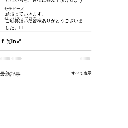
これからも、皆様に喜んで頂けるよう
に、
セラピー犬
頑張っていきます。
セラピストブログ
ご応募頂いた皆様ありがとうございま
した。🙇‍♀️
すべて表示
最新記事