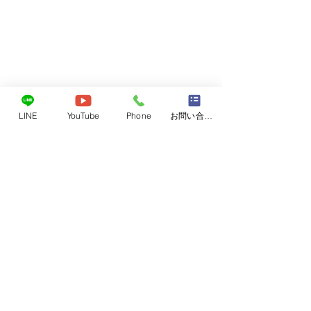
レベル4
LINE
YouTube
Phone
お問い合わせフォーム
6月26日東広島近
レベル4がでてい
コメント
海斗くん
気をつけて下さい
避難場所になって
非、ご活用くださ
コメントを追加…
NPO法人アニマルセラピー協会