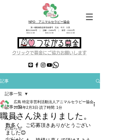
NPO アニマルセラピー協会
第一種動物取扱業登録番号 氏名 中川 久美
展示235009号 ｜ 訓練：234004号 ｜ 保管：232033号
​ R10.11/30 R10.11/30 R10.11/30
す
クリックで募金にご協力お願いしま
記事
記事一覧
広島 特定非営利活動法人アニマルセラピー協会
記事一覧
2024年2月3日
読了時間: 1分
職員さん決まりました。
しつけ
数多く、ご応募頂きありがとうござい
お知らせ
ました😊
イベント