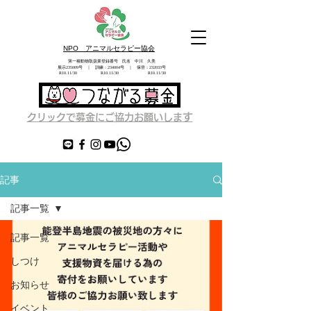
NPO アニマルセラピー協会
第一種動物取扱業登録番号 氏名 中川 久美
展示235009号 ｜ 訓練：234004号 ｜ 保管：232033号
​ R10.11/30 R10.11/30 R10.11/30
す
クリックで募金にご協力お願いしま
記事
記事一覧
記事一覧
しつけ
お知らせ
イベント