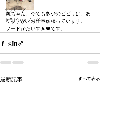
セラピー犬
毱ちゃん、今でも多少のビビリは、あ
セラピストブログ
りますが、お仕事頑張っています。
フードがだいすき❤️です。
すべて表示
最新記事