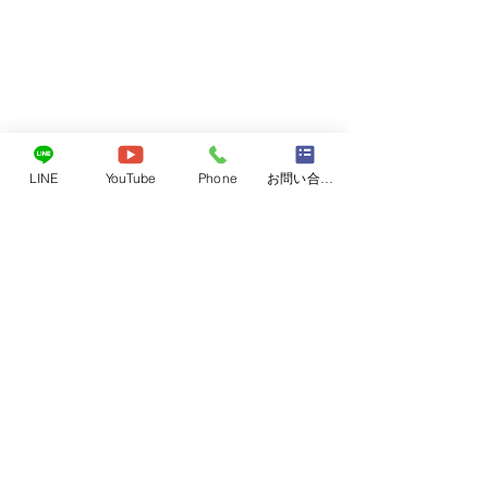
レベル4
LINE
YouTube
Phone
お問い合わせフォーム
6月26日東広島近
レベル4がでてい
コメント
海斗くん
気をつけて下さい
避難場所になって
非、ご活用くださ
コメントを追加…
NPO法人アニマルセラピー協会