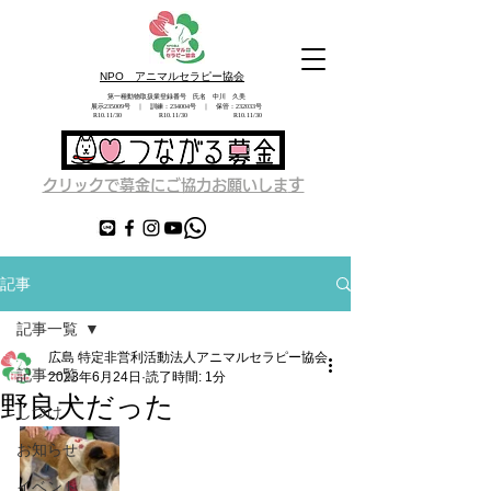
NPO アニマルセラピー協会
第一種動物取扱業登録番号 氏名 中川 久美
展示235009号 ｜ 訓練：234004号 ｜ 保管：232033号
​ R10.11/30 R10.11/30 R10.11/30
す
クリックで募金にご協力お願いしま
記事
記事一覧
広島 特定非営利活動法人アニマルセラピー協会
記事一覧
2023年6月24日
読了時間: 1分
野良犬だった
しつけ
お知らせ
イベント