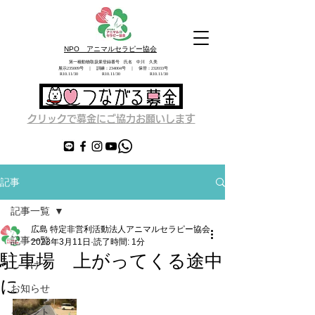
NPO アニマルセラピー協会
第一種動物取扱業登録番号 氏名 中川 久美
展示235009号 ｜ 訓練：234004号 ｜ 保管：232033号
​ R10.11/30 R10.11/30 R10.11/30
す
クリックで募金にご協力お願いしま
記事
記事一覧
広島 特定非営利活動法人アニマルセラピー協会
記事一覧
2023年3月11日
読了時間: 1分
駐車場 上がってくる途中
しつけ
に
お知らせ
イベント