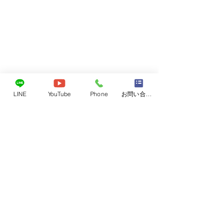
レベル4
LINE
YouTube
Phone
お問い合わせフォーム
6月26日東広島近
レベル4がでてい
コメント
海斗くん
気をつけて下さい
避難場所になって
非、ご活用くださ
コメントを追加…
NPO法人アニマルセラピー協会