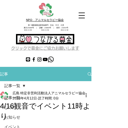
NPO アニマルセラピー協会
第一種動物取扱業登録番号 氏名 中川 久美
展示235009号 ｜ 訓練：234004号 ｜ 保管：232033号
​ R10.11/30 R10.11/30 R10.11/30
す
クリックで募金にご協力お願いしま
記事
記事一覧
広島 特定非営利活動法人アニマルセラピー協会
記事一覧
2023年4月12日
読了時間: 0分
4/16観音でイベント11時よ
しつけ
り
お知らせ
イベント