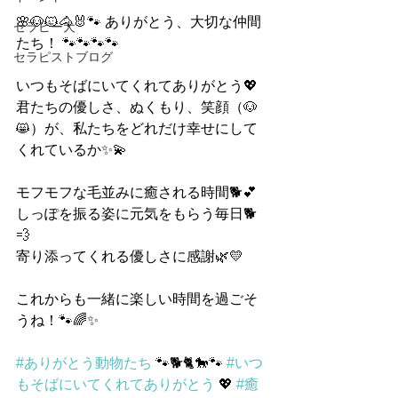
🌸🐶🐱🐴🐰🐾 ありがとう、大切な仲間
セラピー犬
たち！ 🐾🐾🐾🐾
セラピストブログ
いつもそばにいてくれてありがとう💖
君たちの優しさ、ぬくもり、笑顔（🐶
😸）が、私たちをどれだけ幸せにして
くれているか✨💫
モフモフな毛並みに癒される時間🐕💕
しっぽを振る姿に元気をもらう毎日🐕
💨
寄り添ってくれる優しさに感謝🌿💛
これからも一緒に楽しい時間を過ごそ
うね！🐾🌈✨
#ありがとう動物たち
 🐾🐕🐈🐎🐾 
#いつ
もそばにいてくれてありがとう
 💖 
#癒