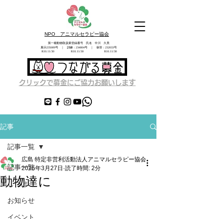
NPO アニマルセラピー協会
第一種動物取扱業登録番号 氏名 中川 久美
展示235009号 ｜ 訓練：234004号 ｜ 保管：232033号
​ R10.11/30 R10.11/30 R10.11/30
す
クリックで募金にご協力お願いしま
記事
記事一覧
広島 特定非営利活動法人アニマルセラピー協会
記事一覧
2025年3月27日
読了時間: 2分
動物達に
しつけ
お知らせ
イベント