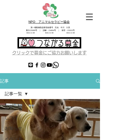
NPO アニマルセラピー協会
第一種動物取扱業登録番号 氏名 中川 久美
展示235009号 ｜ 訓練：234004号 ｜ 保管：232033号
​ R10.11/30 R10.11/30 R10.11/30
す
クリックで募金にご協力お願いしま
記事
記事一覧
記事一覧
しつけ
お知らせ
イベント