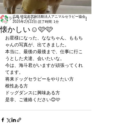
セラピー犬
広島 特定非営利活動法人アニマルセラピー協会
セラピストブログ
2025年2月22日
読了時間: 1分
懐かしい☺️🩷🩷
お星様になった、ななちゃん、ももち
ゃんの写真が、出てきました。
本当に、最後の最後まで、仕事に行こ
うとした犬達、会いたいな。
今は、海斗君がいますが頑張ってくれ
てます。
将来ドッグセラピーをやりたい方
根性ある方
ドッグダンスに興味ある方
是非、ご連絡ください😊🩷