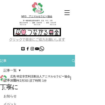
NPO アニマルセラピー協会
第一種動物取扱業登録番号 氏名 中川 久美
展示235009号 ｜ 訓練：234004号 ｜ 保管：232033号
​ R10.11/30 R10.11/30 R10.11/30
す
クリックで募金にご協力お願いしま
記事
記事一覧
広島 特定非営利活動法人アニマルセラピー協会
記事一覧
2023年2月3日
読了時間: 1分
丁寧に
しつけ
お知らせ
イベント