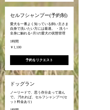
セルフシャンプー(予約制)
愛犬を一番よく知っている飼い主さま
自身で洗いたい方には最適。 ・洗う=
全身に触れる=月1の愛犬の状態管理
1時間
1,100
￥1,100
円
予約をリクエスト
ドッグラン
ノーリードで、思う存分走って遊ん
で。 汚れれば、セルフシャンプー(セ
ット料金あり)
1時間