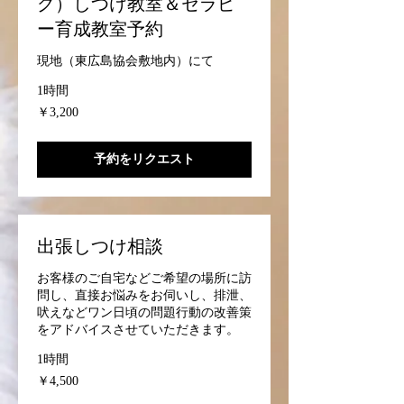
グ）しつけ教室＆セラピ
ー育成教室予約
現地（東広島協会敷地内）にて
1時間
3,200
￥3,200
円
予約をリクエスト
出張しつけ相談
お客様のご自宅などご希望の場所に訪
問し、直接お悩みをお伺いし、排泄、
吠えなどワン日頃の問題行動の改善策
をアドバイスさせていただきます。
1時間
4,500
￥4,500
円