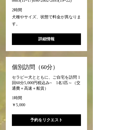
8685(11~17)090-2802-2893(19~22)
2時間
犬
犬種やサイズ、状態で料金が異なりま
種
す。
や
サ
イ
ズ、
詳細情報
状
態
で
料
金
が
異
個別訪問（60分）
な
り
ま
セラピー犬とともに、ご自宅を訪問 1
す。
回60分5,000円税込み~ 1名1匹～（交
通費＋高速＋船賃）
1時間
5,000
￥5,000
円
予約をリクエスト