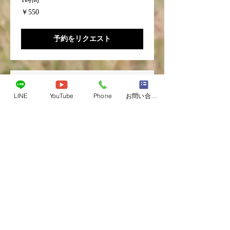
550
￥550
円
予約をリクエスト
お散歩代行
LINE
YouTube
Phone
お問い合わせフォーム
お忙しい方やケガで動きが取れないな
どでお困りの方、まずはご相談下さ
い。
30分
犬
犬種や時間帯等で料金が異なります。
種
や
時
予約をリクエスト
間
帯
等
で
料
金
が