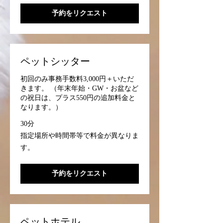
予約をリクエスト
ペットシッター
初回のみ事務手数料3,000円＋いただ
きます。 （年末年始・GW・お盆など
の祝日は、プラス550円の追加料金と
なります。）
30分
指
指定場所や時間帯等で料金が異なりま
定
す。
場
所
や
時
予約をリクエスト
間
帯
等
で
料
金
が
ペットホテル