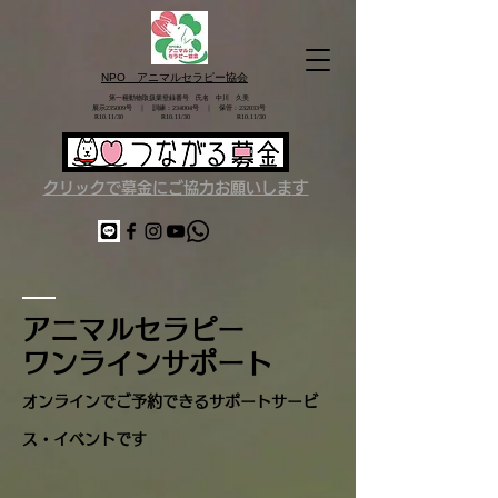
NPO アニマルセラピー協会
第一種動物取扱業登録番号 氏名 中川 久美
展示235009号 ｜ 訓練：234004号 ｜ 保管：232033号
​ R10.11/30 R10.11/30 R10.11/30
す
クリックで募金にご協力お願いしま
アニマルセラピー
ワンラインサポート
オンラインでご予約できるサポートサービ
ス・イベントです