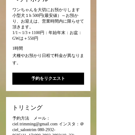
異
な
り
ワンちゃんを大切にお預かりします
ま
小型犬１h 500円(最安値）～お預か
す。
り、お迎えは、営業時間内に限らせて
頂きます。
1/1～1/3＋1100円：年始年末：お盆：
GWは＋550円
1時間
犬
犬種やお預かり日程で料金が異なりま
種
す。
や
お
預
か
予約をリクエスト
り
日
程
で
料
金
が
トリミング
異
な
り
予約方法 メール：
ま
ciel.trimming@gmail.com インスタ：＠
す。
ciel_salontrim 080-2932-