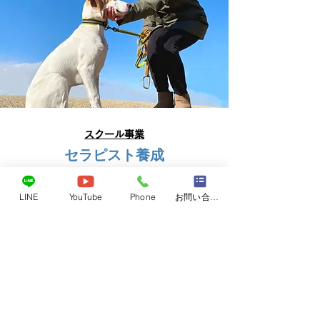
スクール事業
​セラピスト養成
今注目のアニマルセラピストを目指す方
のための育成スクールを開講していま
LINE
YouTube
Phone
お問い合わせフォーム
す。目標に合わせて2つのコースを選択で
きます。
全コースを完了すると資格が習
得でき、アニマルセラピストとして活動
できます。