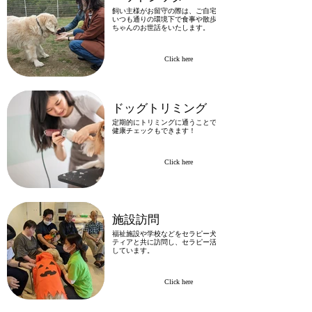
飼い主様がお留守の際は、ご自宅に伺い、
いつも通りの環境下で食事や散歩などワン
ちゃんのお世話をいたします。
Click here
ドッグトリミング
定期的にトリミングに通うことで、愛犬の
健康チェックもできます！
Click here
施設訪問
福祉施設や学校などをセラピー犬やボラン
ティアと共に訪問し、セラピー活動を実施
しています。
Click here