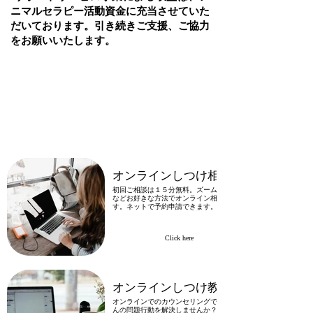
ニマルセラピー活動資金に充当させていた
だいております。​
引き続きご支援、ご協力
をお願いいたします。
​サポートサービスご案内
各メニュー（画像）をクリックすると、
詳細ページをご覧いただけます。
オンラインしつけ相談
初回ご相談は１５分無料。ズームやライン
などお好きな方法でオンライン相談できま
す。ネットで予約申請できます。
Click here
オンラインしつけ教室
オンラインでのカウンセリングでワンちゃ
んの問題行動を解決しませんか？経験豊か