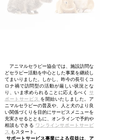
アニマルセラピー協会
NPO Animal Therapy Association
初回相談はこちら
オンライン予約はこちら
〜​各種サポートサービス開始〜
犬のしつけ教室などオンライン
予約受付中
アニマルセラピー協会では、施設訪問な
どセラピー活動を中心とした事業を継続し
てまいりました。しかし、昨今の長引くコ
ロナ禍で訪問型の活動が厳しい状況とな
り、いま求められることに応えるべく
サ
ポートサービス
を開始いたしました。ア
ニマルセラピーの普及や、人と犬のより良
い関係づくりを目的にサービスメニューを
充実させるとともに、オンラインで予約や
相談もできる
ワンラインサポートサービ
ス
もスタート。
サポートサービス事業による収益は、ア