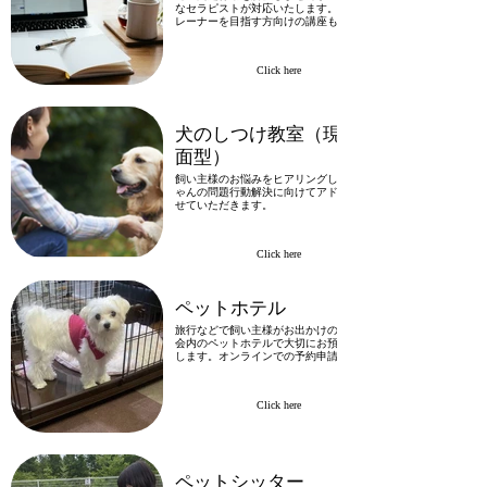
なセラピストが対応いたします。ドッグト
レーナーを目指す方向けの講座もご用意。
Click here
犬のしつけ教室（現地対
面型）
飼い主様のお悩みをヒアリングし、ワンち
ゃんの問題行動解決に向けてアドバイスさ
せていただきます。
Click here
ペットホテル
旅行などで飼い主様がお出かけの際は、協
会内のペットホテルで大切にお預かりいた
します。オンラインでの予約申請受付中。
Click here
ペットシッター