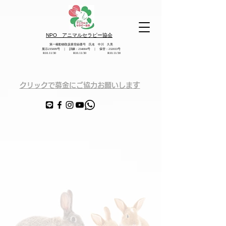
NPO アニマルセラピー協会
第一種動物取扱業登録番号 氏名 中川 久美
展示235009号 ｜ 訓練：234004号 ｜ 保管：232033号
​ R10.11/30 R10.11/30 R10.11/30
す
クリックで募金にご協力お願いしま
協会概要はこちら
あなたに笑顔と温もりを
特定非営利活動法人